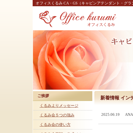
オフィスくるみ CA・GS（キャビンアテンダント・グ
ご挨拶
新着情報 イン
くるみよりメッセージ
2025.06.19
AN
くるみ会５つの強み
くるみ会の使い方