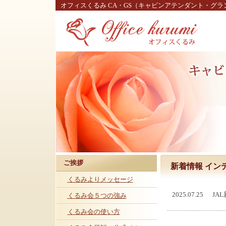
オフィスくるみ CA・GS（キャビンアテンダント・グ
ご挨拶
新着情報 イン
くるみよりメッセージ
2025.07.25
JA
くるみ会５つの強み
くるみ会の使い方