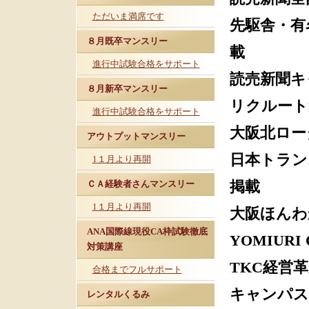
ただいま満席です
先駆舎・有
８月既卒マンスリー
載
進行中試験合格をサポート
読売新聞キ
８月新卒マンスリー
リクルート
進行中試験合格をサポート
大阪北ロー
アウトプットマンスリー
日本トラン
1１月より再開
ＣＡ経験者さんマンスリー
掲載
1１月より再開
大阪ほんわ
ANA国際線現役CA枠試験徹底
YOMIUR
対策講座
TKC経営
合格までフルサポート
キャンパス
レンタルくるみ