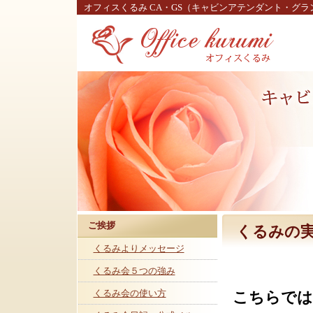
オフィスくるみ CA・GS（キャビンアテンダント・グ
ご挨拶
くるみの
くるみよりメッセージ
くるみ会５つの強み
くるみ会の使い方
こちらでは