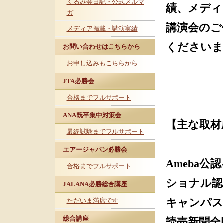
くるみ会日記・公式メルマ
績、メディ
ガ
講演会のご
メディア掲載・講演実績
くださいま
お問い合わせはこちらから
お申し込みもこちらから
JTA必勝会
合格までフルサポート
ANA既卒集中対策会
【主な取材
最終試験までフルサポート
エアージャパン必勝会
Ameba
合格までフルサポート
ショナル認
JALANA必勝総合講座
ただいま満席です
キャンパス
総合講座
読売新聞全