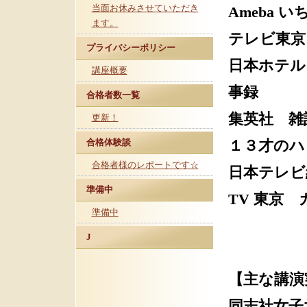
当面お休みさせていただき
Ameba 
ます。
テレビ東京
プライバシーポリシー
日本ホテル
講座概要
事録
合格者数一覧
集英社 雑
更新！
合格体験談
１３才のハ
合格者様のレポートです☆
日本テレビ
準備中
TV 東京
準備中
J
【主な講演
同志社女子大